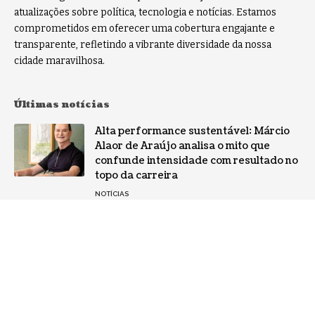
atualizações sobre política, tecnologia e notícias. Estamos
comprometidos em oferecer uma cobertura engajante e
transparente, refletindo a vibrante diversidade da nossa
cidade maravilhosa.
Últimas notícias
Alta performance sustentável: Márcio
Alaor de Araújo analisa o mito que
confunde intensidade com resultado no
topo da carreira
NOTÍCIAS
Por que a especialização virou o ativo
mais valioso da IA: a mudança no perfil
dos fornecedores
NOTÍCIAS
Gestão de conflitos: Confira métodos
práticos para mediar divergências entre