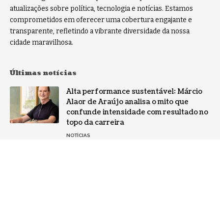
atualizações sobre política, tecnologia e notícias. Estamos
comprometidos em oferecer uma cobertura engajante e
transparente, refletindo a vibrante diversidade da nossa
cidade maravilhosa.
Últimas notícias
Alta performance sustentável: Márcio
Alaor de Araújo analisa o mito que
confunde intensidade com resultado no
topo da carreira
NOTÍCIAS
Por que a especialização virou o ativo
mais valioso da IA: a mudança no perfil
dos fornecedores
NOTÍCIAS
Gestão de conflitos: Confira métodos
práticos para mediar divergências entre