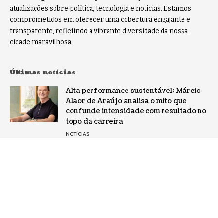
atualizações sobre política, tecnologia e notícias. Estamos
comprometidos em oferecer uma cobertura engajante e
transparente, refletindo a vibrante diversidade da nossa
cidade maravilhosa.
Últimas notícias
Alta performance sustentável: Márcio
Alaor de Araújo analisa o mito que
confunde intensidade com resultado no
topo da carreira
NOTÍCIAS
Por que a especialização virou o ativo
mais valioso da IA: a mudança no perfil
dos fornecedores
NOTÍCIAS
Gestão de conflitos: Confira métodos
práticos para mediar divergências entre