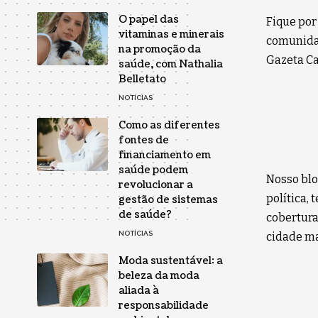
O papel das
Fique por
vitaminas e minerais
comunidad
na promoção da
Gazeta Car
saúde, com Nathalia
Belletato
NOTÍCIAS
Como as diferentes
fontes de
financiamento em
saúde podem
Nosso blo
revolucionar a
política,
gestão de sistemas
de saúde?
cobertura
NOTÍCIAS
cidade ma
Moda sustentável: a
beleza da moda
aliada à
responsabilidade