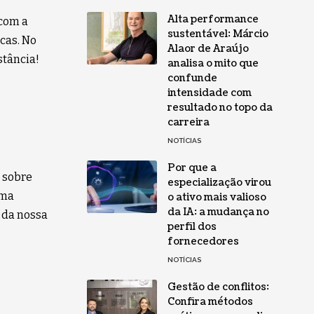
Alta performance
com a
sustentável: Márcio
cas. No
Alaor de Araújo
stância!
analisa o mito que
confunde
intensidade com
resultado no topo da
carreira
NOTÍCIAS
Por que a
s sobre
especialização virou
uma
o ativo mais valioso
da IA: a mudança no
 da nossa
perfil dos
fornecedores
NOTÍCIAS
Gestão de conflitos:
Confira métodos