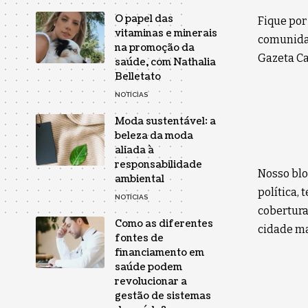
O papel das
Fique por
vitaminas e minerais
comunidad
na promoção da
Gazeta Car
saúde, com Nathalia
Belletato
NOTÍCIAS
Moda sustentável: a
beleza da moda
aliada à
responsabilidade
Nosso blo
ambiental
política,
NOTÍCIAS
cobertura
Como as diferentes
cidade ma
fontes de
financiamento em
saúde podem
revolucionar a
gestão de sistemas