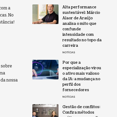
Alta performance
com a
sustentável: Márcio
cas. No
Alaor de Araújo
stância!
analisa o mito que
confunde
intensidade com
resultado no topo da
carreira
NOTÍCIAS
Por que a
s sobre
especialização virou
uma
o ativo mais valioso
da IA: a mudança no
 da nossa
perfil dos
fornecedores
NOTÍCIAS
Gestão de conflitos:
Confira métodos