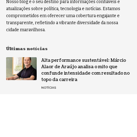
Nosso blog é o seu destino para informações confiáveis e
atualizações sobre política, tecnologia e notícias. Estamos
comprometidos em oferecer uma cobertura engajante e
transparente, refletindo a vibrante diversidade da nossa
cidade maravilhosa.
Últimas notícias
Alta performance sustentável: Márcio
Alaor de Araújo analisa o mito que
confunde intensidade com resultado no
topo da carreira
NOTÍCIAS
Por que a especialização virou o ativo
mais valioso da IA: a mudança no perfil
dos fornecedores
NOTÍCIAS
Gestão de conflitos: Confira métodos