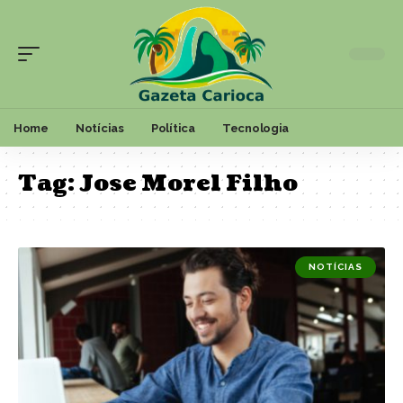
Home
Notícias
Política
Tecnologia
Tag:
Jose Morel Filho
NOTÍCIAS