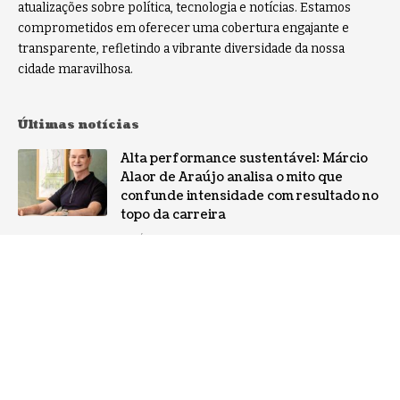
atualizações sobre política, tecnologia e notícias. Estamos
comprometidos em oferecer uma cobertura engajante e
transparente, refletindo a vibrante diversidade da nossa
cidade maravilhosa.
Últimas notícias
Alta performance sustentável: Márcio
Alaor de Araújo analisa o mito que
confunde intensidade com resultado no
topo da carreira
NOTÍCIAS
Por que a especialização virou o ativo
mais valioso da IA: a mudança no perfil
dos fornecedores
NOTÍCIAS
Gestão de conflitos: Confira métodos
práticos para mediar divergências entre