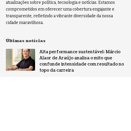
atualizações sobre política, tecnologia e notícias. Estamos
comprometidos em oferecer uma cobertura engajante e
transparente, refletindo a vibrante diversidade da nossa
cidade maravilhosa.
Últimas notícias
Alta performance sustentável: Márcio
Alaor de Araújo analisa o mito que
confunde intensidade com resultado no
topo da carreira
NOTÍCIAS
Por que a especialização virou o ativo
mais valioso da IA: a mudança no perfil
dos fornecedores
NOTÍCIAS
Gestão de conflitos: Confira métodos
práticos para mediar divergências entre