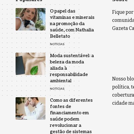
O papel das
Fique por
vitaminas e minerais
comunidad
na promoção da
Gazeta Car
saúde, com Nathalia
Belletato
NOTÍCIAS
Moda sustentável: a
beleza da moda
aliada à
responsabilidade
Nosso blo
ambiental
política,
NOTÍCIAS
cobertura
Como as diferentes
cidade ma
fontes de
financiamento em
saúde podem
revolucionar a
gestão de sistemas