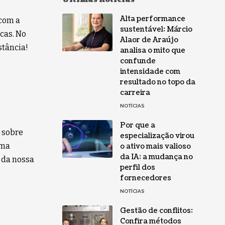
Alta performance
com a
sustentável: Márcio
cas. No
Alaor de Araújo
stância!
analisa o mito que
confunde
intensidade com
resultado no topo da
carreira
NOTÍCIAS
Por que a
s sobre
especialização virou
uma
o ativo mais valioso
da IA: a mudança no
 da nossa
perfil dos
fornecedores
NOTÍCIAS
Gestão de conflitos:
Confira métodos