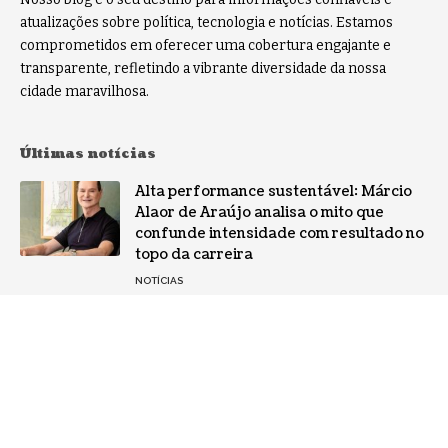
atualizações sobre política, tecnologia e notícias. Estamos
comprometidos em oferecer uma cobertura engajante e
transparente, refletindo a vibrante diversidade da nossa
cidade maravilhosa.
Últimas notícias
Alta performance sustentável: Márcio
Alaor de Araújo analisa o mito que
confunde intensidade com resultado no
topo da carreira
NOTÍCIAS
Por que a especialização virou o ativo
mais valioso da IA: a mudança no perfil
dos fornecedores
NOTÍCIAS
Gestão de conflitos: Confira métodos
práticos para mediar divergências entre