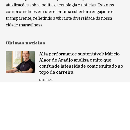
atualizações sobre política, tecnologia e notícias. Estamos
comprometidos em oferecer uma cobertura engajante e
transparente, refletindo a vibrante diversidade da nossa
cidade maravilhosa.
Últimas notícias
Alta performance sustentável: Márcio
Alaor de Araújo analisa o mito que
confunde intensidade com resultado no
topo da carreira
NOTÍCIAS
Por que a especialização virou o ativo
mais valioso da IA: a mudança no perfil
dos fornecedores
NOTÍCIAS
Gestão de conflitos: Confira métodos
práticos para mediar divergências entre