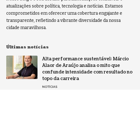
atualizações sobre política, tecnologia e notícias. Estamos
comprometidos em oferecer uma cobertura engajante e
transparente, refletindo a vibrante diversidade da nossa
cidade maravilhosa.
Últimas notícias
Alta performance sustentável: Márcio
Alaor de Araújo analisa o mito que
confunde intensidade com resultado no
topo da carreira
NOTÍCIAS
Por que a especialização virou o ativo
mais valioso da IA: a mudança no perfil
dos fornecedores
NOTÍCIAS
Gestão de conflitos: Confira métodos
práticos para mediar divergências entre