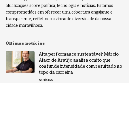
atualizações sobre política, tecnologia e notícias. Estamos
comprometidos em oferecer uma cobertura engajante e
transparente, refletindo a vibrante diversidade da nossa
cidade maravilhosa.
Últimas notícias
Alta performance sustentável: Márcio
Alaor de Araújo analisa o mito que
confunde intensidade com resultado no
topo da carreira
NOTÍCIAS
Por que a especialização virou o ativo
mais valioso da IA: a mudança no perfil
dos fornecedores
NOTÍCIAS
Gestão de conflitos: Confira métodos
práticos para mediar divergências entre