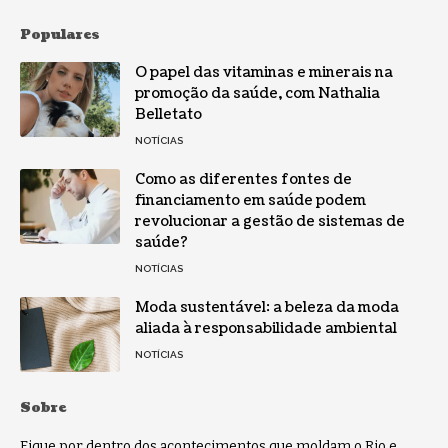
Populares
O papel das vitaminas e minerais na
promoção da saúde, com Nathalia
Belletato
NOTÍCIAS
Como as diferentes fontes de
financiamento em saúde podem
revolucionar a gestão de sistemas de
saúde?
NOTÍCIAS
Moda sustentável: a beleza da moda
aliada à responsabilidade ambiental
NOTÍCIAS
Sobre
Fique por dentro dos acontecimentos que moldam o Rio e