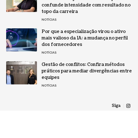
confunde intensidade com resultado no
topo da carreira
NOTÍCIAS
Por que a especialização virou o ativo
mais valioso da IA: a mudança no perfil
dos fornecedores
NOTÍCIAS
Gestão de conflitos: Confira métodos
práticos para mediar divergências entre
equipes
NOTÍCIAS
Siga
Home
Quem Faz
Contato
Sobre Nós
© 2026 Gazeta Carioca -
contato@gazetacarioca.com.br
- tel.(11)91754-6532