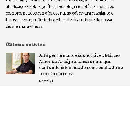
atualizações sobre política, tecnologia e notícias. Estamos
comprometidos em oferecer uma cobertura engajante e
transparente, refletindo a vibrante diversidade da nossa
cidade maravilhosa.
Últimas notícias
Alta performance sustentável: Márcio
Alaor de Araújo analisa o mito que
confunde intensidade com resultado no
topo da carreira
NOTÍCIAS
Por que a especialização virou o ativo
mais valioso da IA: a mudança no perfil
dos fornecedores
NOTÍCIAS
Gestão de conflitos: Confira métodos
práticos para mediar divergências entre