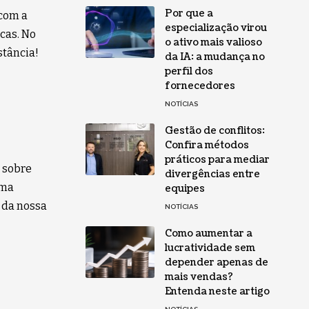
Por que a
com a
especialização virou
cas. No
o ativo mais valioso
stância!
da IA: a mudança no
perfil dos
fornecedores
NOTÍCIAS
Gestão de conflitos:
Confira métodos
práticos para mediar
s sobre
divergências entre
uma
equipes
 da nossa
NOTÍCIAS
Como aumentar a
lucratividade sem
depender apenas de
mais vendas?
Entenda neste artigo