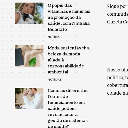
O papel das
Fique por
vitaminas e minerais
comunidad
na promoção da
Gazeta Car
saúde, com Nathalia
Belletato
NOTÍCIAS
Moda sustentável: a
beleza da moda
aliada à
responsabilidade
Nosso blo
ambiental
política,
NOTÍCIAS
cobertura
Como as diferentes
cidade ma
fontes de
financiamento em
saúde podem
revolucionar a
gestão de sistemas
de saúde?