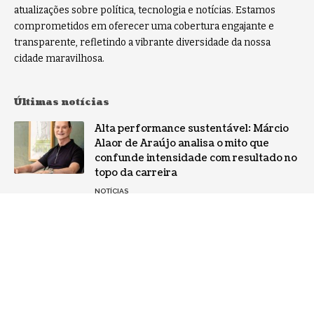
atualizações sobre política, tecnologia e notícias. Estamos
comprometidos em oferecer uma cobertura engajante e
transparente, refletindo a vibrante diversidade da nossa
cidade maravilhosa.
Últimas notícias
Alta performance sustentável: Márcio
Alaor de Araújo analisa o mito que
confunde intensidade com resultado no
topo da carreira
NOTÍCIAS
Por que a especialização virou o ativo
mais valioso da IA: a mudança no perfil
dos fornecedores
NOTÍCIAS
Gestão de conflitos: Confira métodos
práticos para mediar divergências entre