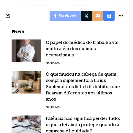
Facebook
News
O papel do médico do trabalho vai
muito além dos exames
ocupacionais
NOTÍCIAS
O que mudou na cabeça de quem
compra suplemento: a Lirius
Suplementos lista três hábitos que
ficaram diferentes nos últimos
anos
NOTÍCIAS
Falência não significa perder tudo:
o que a lei ainda protege quando a
empresa é liquidada?