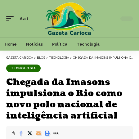
Aa
Font
Resizer
Home
Notícias
Política
Tecnologia
GAZETA CARIOCA
>
BLOG
>
TECNOLOGIA
>
CHEGADA DA IMASONS IMPULSIONA O RIO COMO NOVO POLO NACIONAL DE INTELIGÊNCIA ARTIFICIAL
TECNOLOGIA
Chegada da Imasons
impulsiona o Rio como
novo polo nacional de
inteligência artificial