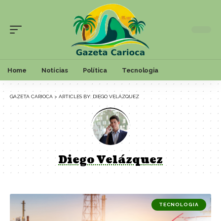
Home
Notícias
Política
Tecnologia
GAZETA CARIOCA
>
ARTICLES BY: DIEGO VELÁZQUEZ
Diego Velázquez
TECNOLOGIA