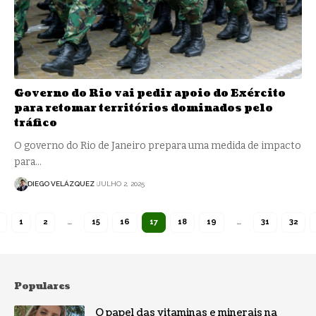
Governo do Rio vai pedir apoio do Exército
para retomar territórios dominados pelo
tráfico
O governo do Rio de Janeiro prepara uma medida de impacto
para…
DIEGO VELÁZQUEZ
JULHO 2, 2025
1
2
…
15
16
17
18
19
…
31
32
Populares
O papel das vitaminas e minerais na