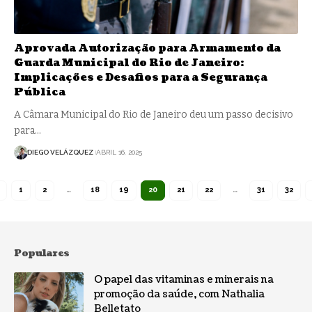
Aprovada Autorização para Armamento da
Guarda Municipal do Rio de Janeiro:
Implicações e Desafios para a Segurança
Pública
A Câmara Municipal do Rio de Janeiro deu um passo decisivo
para…
DIEGO VELÁZQUEZ
ABRIL 16, 2025
1
2
…
18
19
20
21
22
…
31
32
Populares
O papel das vitaminas e minerais na
promoção da saúde, com Nathalia
Belletato