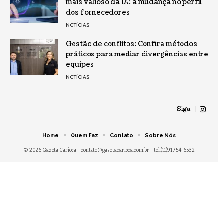
mais valioso da IA: a mudança no perfil
dos fornecedores
NOTÍCIAS
Gestão de conflitos: Confira métodos
práticos para mediar divergências entre
equipes
NOTÍCIAS
Siga
Home
Quem Faz
Contato
Sobre Nós
© 2026 Gazeta Carioca -
contato@gazetacarioca.com.br
- tel.(11)91754-6532