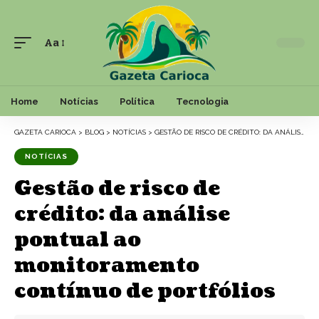
Aa
Font
Resizer
Home
Notícias
Política
Tecnologia
GAZETA CARIOCA
>
BLOG
>
NOTÍCIAS
>
GESTÃO DE RISCO DE CRÉDITO: DA ANÁLISE PONTUAL AO MONITORAMENTO CONTÍNUO DE PORTFÓLIOS
NOTÍCIAS
Gestão de risco de
crédito: da análise
pontual ao
monitoramento
contínuo de portfólios