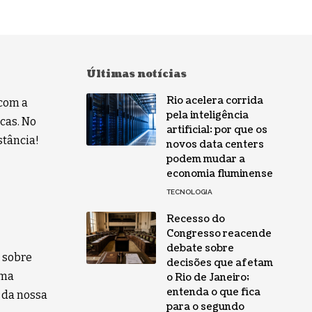
Últimas notícias
Rio acelera corrida
com a
pela inteligência
cas. No
artificial: por que os
stância!
novos data centers
podem mudar a
economia fluminense
TECNOLOGIA
Recesso do
Congresso reacende
debate sobre
s sobre
decisões que afetam
uma
o Rio de Janeiro;
entenda o que fica
 da nossa
para o segundo