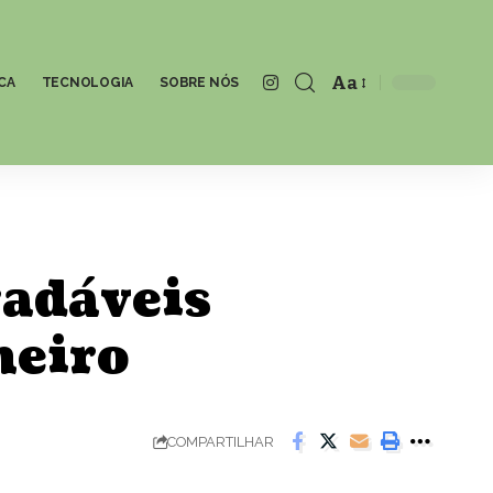
Aa
CA
TECNOLOGIA
SOBRE NÓS
Font
Resizer
radáveis
neiro
COMPARTILHAR