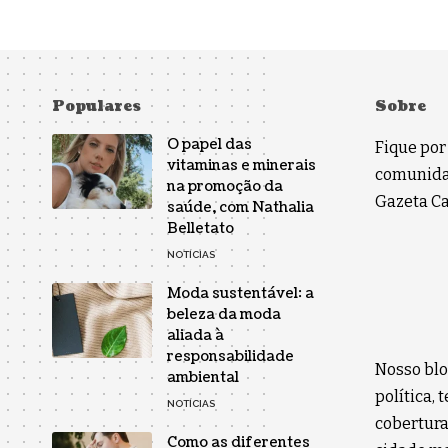
Populares
Sobre
O papel das
Fique por
vitaminas e minerais
comunidad
na promoção da
Gazeta Car
saúde, com Nathalia
Belletato
NOTÍCIAS
Moda sustentável: a
beleza da moda
aliada à
responsabilidade
Nosso blo
ambiental
política,
NOTÍCIAS
cobertura
Como as diferentes