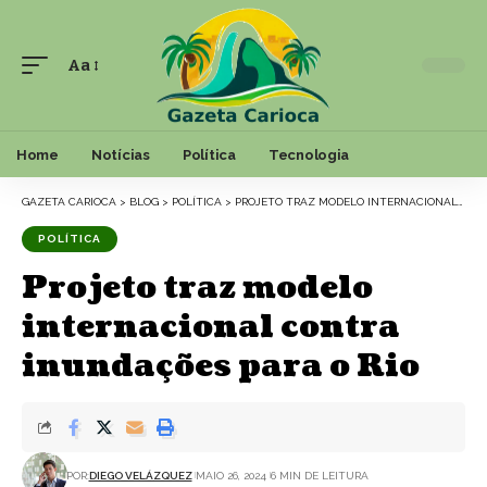
Aa
Font
Resizer
Home
Notícias
Política
Tecnologia
GAZETA CARIOCA
>
BLOG
>
POLÍTICA
>
PROJETO TRAZ MODELO INTERNACIONAL CONTRA INUNDAÇÕES PARA O RIO
POLÍTICA
Projeto traz modelo
internacional contra
inundações para o Rio
POR:
DIEGO VELÁZQUEZ
MAIO 26, 2024
6 MIN DE LEITURA