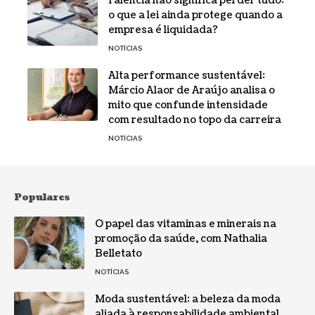
Falência não significa perder tudo:
o que a lei ainda protege quando a
empresa é liquidada?
NOTÍCIAS
Alta performance sustentável:
Márcio Alaor de Araújo analisa o
mito que confunde intensidade
com resultado no topo da carreira
NOTÍCIAS
Populares
O papel das vitaminas e minerais na
promoção da saúde, com Nathalia
Belletato
NOTÍCIAS
Moda sustentável: a beleza da moda
aliada à responsabilidade ambiental