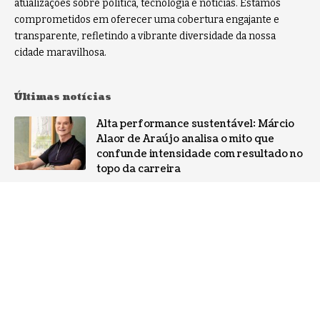
atualizações sobre política, tecnologia e notícias. Estamos
comprometidos em oferecer uma cobertura engajante e
transparente, refletindo a vibrante diversidade da nossa
cidade maravilhosa.
Últimas notícias
Alta performance sustentável: Márcio
Alaor de Araújo analisa o mito que
confunde intensidade com resultado no
topo da carreira
NOTÍCIAS
Por que a especialização virou o ativo
mais valioso da IA: a mudança no perfil
dos fornecedores
NOTÍCIAS
Gestão de conflitos: Confira métodos
práticos para mediar divergências entre