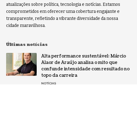
atualizações sobre política, tecnologia e notícias. Estamos
comprometidos em oferecer uma cobertura engajante e
transparente, refletindo a vibrante diversidade da nossa
cidade maravilhosa.
Últimas notícias
Alta performance sustentável: Márcio
Alaor de Araújo analisa o mito que
confunde intensidade com resultado no
topo da carreira
NOTÍCIAS
Por que a especialização virou o ativo
mais valioso da IA: a mudança no perfil
dos fornecedores
NOTÍCIAS
Gestão de conflitos: Confira métodos
práticos para mediar divergências entre