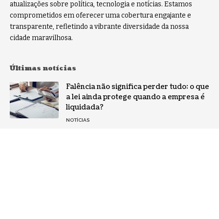
atualizações sobre política, tecnologia e notícias. Estamos
comprometidos em oferecer uma cobertura engajante e
transparente, refletindo a vibrante diversidade da nossa
cidade maravilhosa.
Últimas notícias
Falência não significa perder tudo: o que
a lei ainda protege quando a empresa é
liquidada?
NOTÍCIAS
Alta performance sustentável: Márcio
Alaor de Araújo analisa o mito que
confunde intensidade com resultado no
topo da carreira
NOTÍCIAS
Por que a especialização virou o ativo
mais valioso da IA: a mudança no perfil