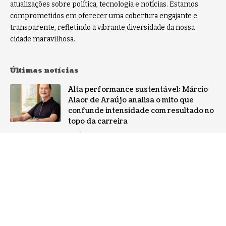
atualizações sobre política, tecnologia e notícias. Estamos
comprometidos em oferecer uma cobertura engajante e
transparente, refletindo a vibrante diversidade da nossa
cidade maravilhosa.
Últimas notícias
Alta performance sustentável: Márcio
Alaor de Araújo analisa o mito que
confunde intensidade com resultado no
topo da carreira
NOTÍCIAS
Por que a especialização virou o ativo
mais valioso da IA: a mudança no perfil
dos fornecedores
NOTÍCIAS
Gestão de conflitos: Confira métodos
práticos para mediar divergências entre