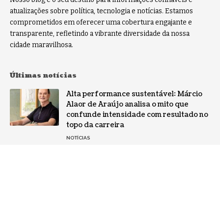
atualizações sobre política, tecnologia e notícias. Estamos
comprometidos em oferecer uma cobertura engajante e
transparente, refletindo a vibrante diversidade da nossa
cidade maravilhosa.
Últimas notícias
Alta performance sustentável: Márcio
Alaor de Araújo analisa o mito que
confunde intensidade com resultado no
topo da carreira
NOTÍCIAS
Por que a especialização virou o ativo
mais valioso da IA: a mudança no perfil
dos fornecedores
NOTÍCIAS
Gestão de conflitos: Confira métodos
práticos para mediar divergências entre