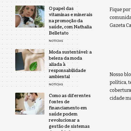
O papel das
Fique por
vitaminas e minerais
comunidad
na promoção da
Gazeta Car
saúde, com Nathalia
Belletato
NOTÍCIAS
Moda sustentável: a
beleza da moda
aliada à
responsabilidade
Nosso blo
ambiental
política,
NOTÍCIAS
cobertura
Como as diferentes
cidade ma
fontes de
financiamento em
saúde podem
revolucionar a
gestão de sistemas