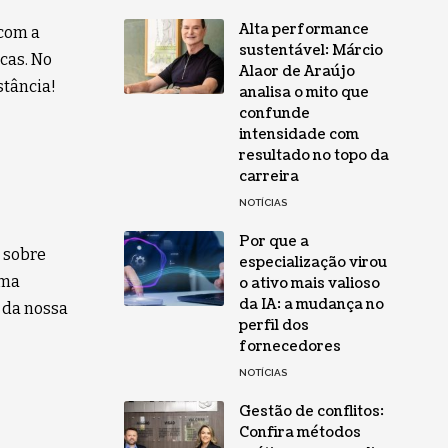
Alta performance
com a
sustentável: Márcio
cas. No
Alaor de Araújo
stância!
analisa o mito que
confunde
intensidade com
resultado no topo da
carreira
NOTÍCIAS
Por que a
s sobre
especialização virou
uma
o ativo mais valioso
da IA: a mudança no
 da nossa
perfil dos
fornecedores
NOTÍCIAS
Gestão de conflitos:
Confira métodos