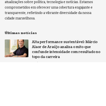
atualizações sobre política, tecnologia e notícias. Estamos
comprometidos em oferecer uma cobertura engajante e
transparente, refletindo a vibrante diversidade da nossa
cidade maravilhosa.
Últimas notícias
Alta performance sustentável: Márcio
Alaor de Araújo analisa o mito que
confunde intensidade com resultado no
topo da carreira
NOTÍCIAS
Por que a especialização virou o ativo
mais valioso da IA: a mudança no perfil
dos fornecedores
NOTÍCIAS
Gestão de conflitos: Confira métodos
práticos para mediar divergências entre