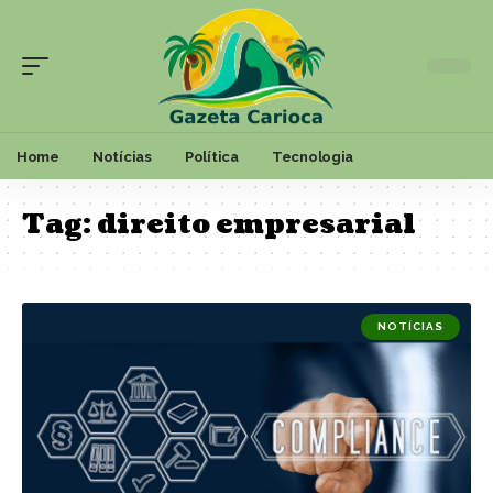
Home
Notícias
Política
Tecnologia
Tag:
direito empresarial
NOTÍCIAS