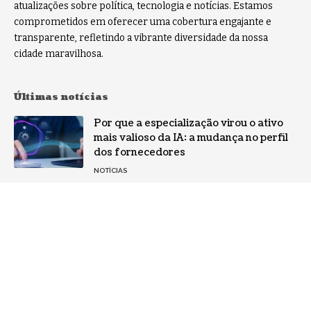
atualizações sobre política, tecnologia e notícias. Estamos
comprometidos em oferecer uma cobertura engajante e
transparente, refletindo a vibrante diversidade da nossa
cidade maravilhosa.
Últimas notícias
Por que a especialização virou o ativo
mais valioso da IA: a mudança no perfil
dos fornecedores
NOTÍCIAS
Gestão de conflitos: Confira métodos
práticos para mediar divergências entre
equipes
NOTÍCIAS
Como aumentar a lucratividade sem
depender apenas de mais vendas?
Entenda neste artigo