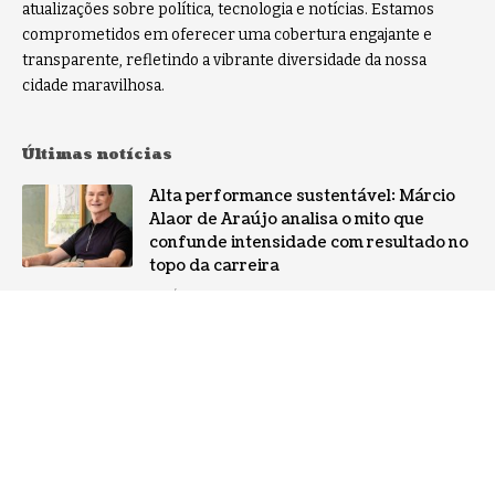
atualizações sobre política, tecnologia e notícias. Estamos
comprometidos em oferecer uma cobertura engajante e
transparente, refletindo a vibrante diversidade da nossa
cidade maravilhosa.
Últimas notícias
Alta performance sustentável: Márcio
Alaor de Araújo analisa o mito que
confunde intensidade com resultado no
topo da carreira
NOTÍCIAS
Por que a especialização virou o ativo
mais valioso da IA: a mudança no perfil
dos fornecedores
NOTÍCIAS
Gestão de conflitos: Confira métodos
práticos para mediar divergências entre