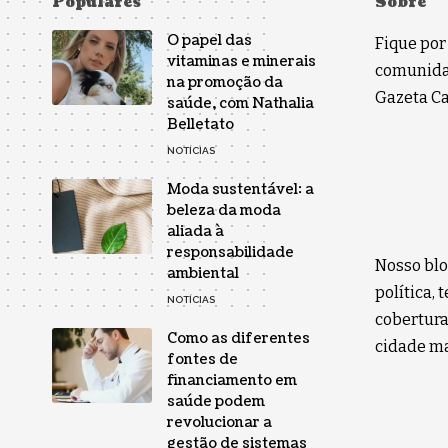
Populares
Sobre
O papel das
Fique por
vitaminas e minerais
comunidad
na promoção da
Gazeta Car
saúde, com Nathalia
Belletato
NOTÍCIAS
Moda sustentável: a
beleza da moda
aliada à
responsabilidade
Nosso blo
ambiental
política,
NOTÍCIAS
cobertura
Como as diferentes
cidade ma
fontes de
financiamento em
saúde podem
revolucionar a
gestão de sistemas