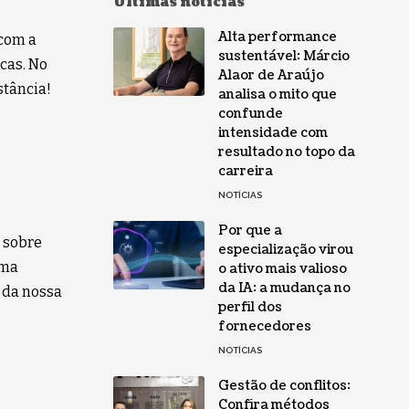
Últimas notícias
Alta performance
com a
sustentável: Márcio
cas. No
Alaor de Araújo
stância!
analisa o mito que
confunde
intensidade com
resultado no topo da
carreira
NOTÍCIAS
Por que a
s sobre
especialização virou
uma
o ativo mais valioso
da IA: a mudança no
 da nossa
perfil dos
fornecedores
NOTÍCIAS
Gestão de conflitos:
Confira métodos