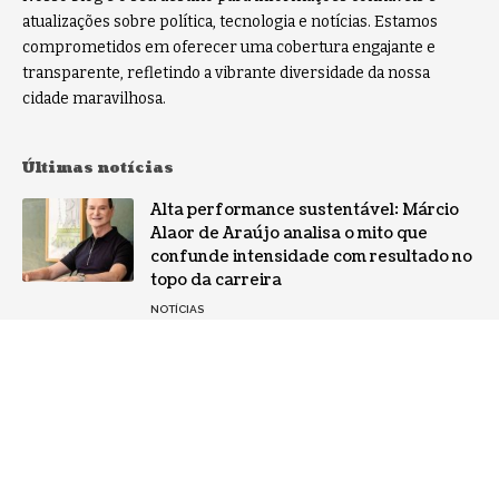
atualizações sobre política, tecnologia e notícias. Estamos
comprometidos em oferecer uma cobertura engajante e
transparente, refletindo a vibrante diversidade da nossa
cidade maravilhosa.
Últimas notícias
Alta performance sustentável: Márcio
Alaor de Araújo analisa o mito que
confunde intensidade com resultado no
topo da carreira
NOTÍCIAS
Por que a especialização virou o ativo
mais valioso da IA: a mudança no perfil
dos fornecedores
NOTÍCIAS
Gestão de conflitos: Confira métodos
práticos para mediar divergências entre