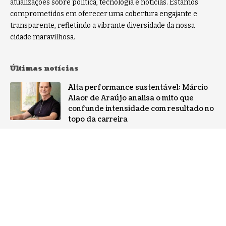
atualizações sobre política, tecnologia e notícias. Estamos
comprometidos em oferecer uma cobertura engajante e
transparente, refletindo a vibrante diversidade da nossa
cidade maravilhosa.
Últimas notícias
Alta performance sustentável: Márcio
Alaor de Araújo analisa o mito que
confunde intensidade com resultado no
topo da carreira
NOTÍCIAS
Por que a especialização virou o ativo
mais valioso da IA: a mudança no perfil
dos fornecedores
NOTÍCIAS
Gestão de conflitos: Confira métodos
práticos para mediar divergências entre