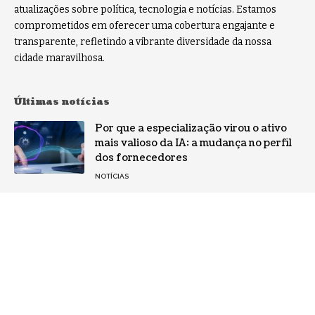
atualizações sobre política, tecnologia e notícias. Estamos
comprometidos em oferecer uma cobertura engajante e
transparente, refletindo a vibrante diversidade da nossa
cidade maravilhosa.
Últimas notícias
Por que a especialização virou o ativo
mais valioso da IA: a mudança no perfil
dos fornecedores
NOTÍCIAS
Gestão de conflitos: Confira métodos
práticos para mediar divergências entre
equipes
NOTÍCIAS
Como aumentar a lucratividade sem
depender apenas de mais vendas?
Entenda neste artigo