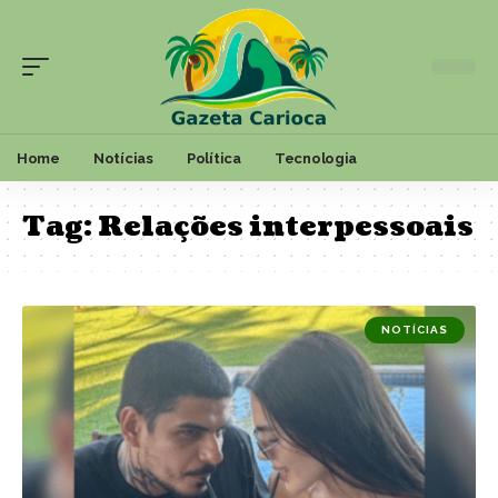
Home
Notícias
Política
Tecnologia
Tag:
Relações interpessoais
NOTÍCIAS