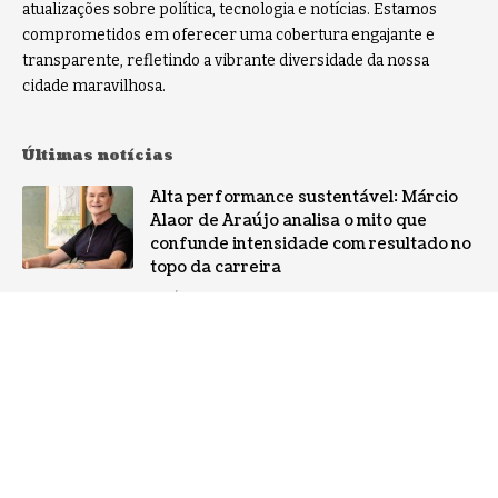
atualizações sobre política, tecnologia e notícias. Estamos
comprometidos em oferecer uma cobertura engajante e
transparente, refletindo a vibrante diversidade da nossa
cidade maravilhosa.
Últimas notícias
Alta performance sustentável: Márcio
Alaor de Araújo analisa o mito que
confunde intensidade com resultado no
topo da carreira
NOTÍCIAS
Por que a especialização virou o ativo
mais valioso da IA: a mudança no perfil
dos fornecedores
NOTÍCIAS
Gestão de conflitos: Confira métodos
práticos para mediar divergências entre