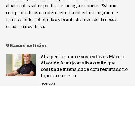
atualizações sobre política, tecnologia e notícias. Estamos
comprometidos em oferecer uma cobertura engajante e
transparente, refletindo a vibrante diversidade da nossa
cidade maravilhosa.
Últimas notícias
Alta performance sustentável: Márcio
Alaor de Araújo analisa o mito que
confunde intensidade com resultado no
topo da carreira
NOTÍCIAS
Por que a especialização virou o ativo
mais valioso da IA: a mudança no perfil
dos fornecedores
NOTÍCIAS
Gestão de conflitos: Confira métodos
práticos para mediar divergências entre