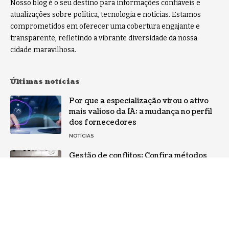
Nosso blog é o seu destino para informações confiáveis e
atualizações sobre política, tecnologia e notícias. Estamos
comprometidos em oferecer uma cobertura engajante e
transparente, refletindo a vibrante diversidade da nossa
cidade maravilhosa.
Últimas notícias
Por que a especialização virou o ativo
mais valioso da IA: a mudança no perfil
dos fornecedores
NOTÍCIAS
Gestão de conflitos: Confira métodos
práticos para mediar divergências entre
equipes
NOTÍCIAS
Como aumentar a lucratividade sem
depender apenas de mais vendas?