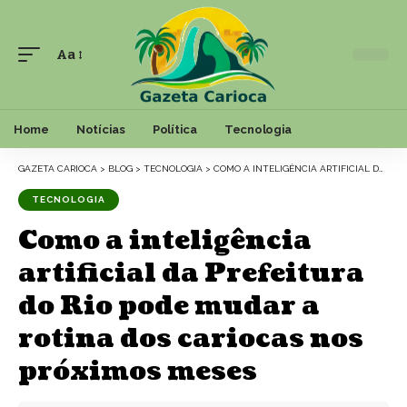
Aa
Font
Resizer
Home
Notícias
Política
Tecnologia
GAZETA CARIOCA
>
BLOG
>
TECNOLOGIA
>
COMO A INTELIGÊNCIA ARTIFICIAL DA PREFEITURA DO RIO PODE MUDAR A ROTINA DOS CARIOCAS NOS PRÓXIMOS MESES
TECNOLOGIA
Como a inteligência
artificial da Prefeitura
do Rio pode mudar a
rotina dos cariocas nos
próximos meses