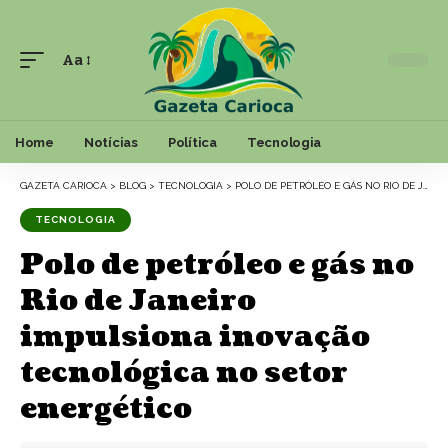
Aa
Font
Resizer
Home
Notícias
Política
Tecnologia
GAZETA CARIOCA
>
BLOG
>
TECNOLOGIA
>
POLO DE PETRÓLEO E GÁS NO RIO DE JANEIRO IMPULSIONA INOVAÇÃO TECNOLÓGICA NO SETOR ENERGÉTICO
TECNOLOGIA
Polo de petróleo e gás no
Rio de Janeiro
impulsiona inovação
tecnológica no setor
energético