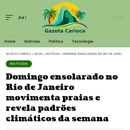
Aa
Font
Resizer
Home
Notícias
Política
Tecnologia
GAZETA CARIOCA
>
BLOG
>
NOTÍCIAS
>
DOMINGO ENSOLARADO NO RIO DE JANEIRO MOVIMENTA PRAIAS E REVELA PADRÕES CLIMÁTICOS DA SEMANA
NOTÍCIAS
Domingo ensolarado no
Rio de Janeiro
movimenta praias e
revela padrões
climáticos da semana