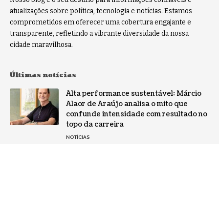
atualizações sobre política, tecnologia e notícias. Estamos
comprometidos em oferecer uma cobertura engajante e
transparente, refletindo a vibrante diversidade da nossa
cidade maravilhosa.
Últimas notícias
Alta performance sustentável: Márcio
Alaor de Araújo analisa o mito que
confunde intensidade com resultado no
topo da carreira
NOTÍCIAS
Por que a especialização virou o ativo
mais valioso da IA: a mudança no perfil
dos fornecedores
NOTÍCIAS
Gestão de conflitos: Confira métodos
práticos para mediar divergências entre