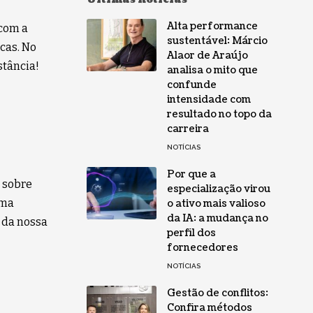
Alta performance
com a
sustentável: Márcio
cas. No
Alaor de Araújo
stância!
analisa o mito que
confunde
intensidade com
resultado no topo da
carreira
NOTÍCIAS
Por que a
s sobre
especialização virou
uma
o ativo mais valioso
da IA: a mudança no
 da nossa
perfil dos
fornecedores
NOTÍCIAS
Gestão de conflitos:
Confira métodos