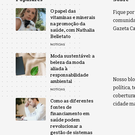
O papel das
Fique por
vitaminas e minerais
comunidad
na promoção da
Gazeta Car
saúde, com Nathalia
Belletato
NOTÍCIAS
Moda sustentável: a
beleza da moda
aliada à
responsabilidade
Nosso blo
ambiental
política,
NOTÍCIAS
cobertura
Como as diferentes
cidade ma
fontes de
financiamento em
saúde podem
revolucionar a
gestão de sistemas