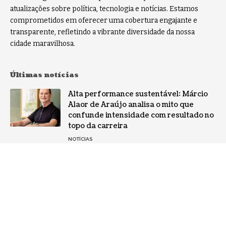
atualizações sobre política, tecnologia e notícias. Estamos
comprometidos em oferecer uma cobertura engajante e
transparente, refletindo a vibrante diversidade da nossa
cidade maravilhosa.
Últimas notícias
Alta performance sustentável: Márcio
Alaor de Araújo analisa o mito que
confunde intensidade com resultado no
topo da carreira
NOTÍCIAS
Por que a especialização virou o ativo
mais valioso da IA: a mudança no perfil
dos fornecedores
NOTÍCIAS
Gestão de conflitos: Confira métodos
práticos para mediar divergências entre