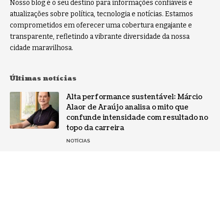
Nosso blog é o seu destino para informações confiáveis e
atualizações sobre política, tecnologia e notícias. Estamos
comprometidos em oferecer uma cobertura engajante e
transparente, refletindo a vibrante diversidade da nossa
cidade maravilhosa.
Últimas notícias
Alta performance sustentável: Márcio
Alaor de Araújo analisa o mito que
confunde intensidade com resultado no
topo da carreira
NOTÍCIAS
Por que a especialização virou o ativo
mais valioso da IA: a mudança no perfil
dos fornecedores
NOTÍCIAS
Gestão de conflitos: Confira métodos