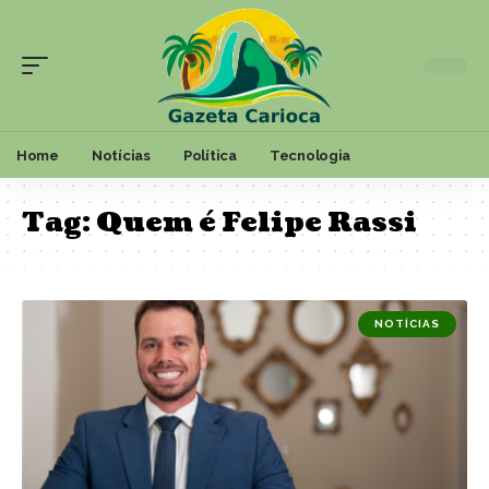
Home
Notícias
Política
Tecnologia
Tag:
Quem é Felipe Rassi
NOTÍCIAS