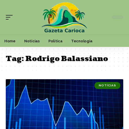
Home
Notícias
Política
Tecnologia
Tag:
Rodrigo Balassiano
NOTÍCIAS