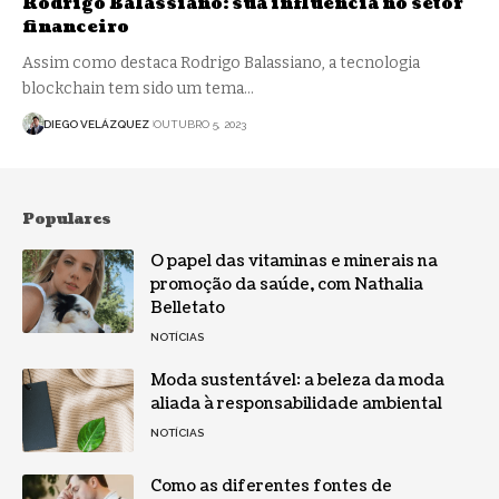
Rodrigo Balassiano: sua influência no setor
financeiro
Assim como destaca Rodrigo Balassiano, a tecnologia
blockchain tem sido um tema…
DIEGO VELÁZQUEZ
OUTUBRO 5, 2023
Populares
O papel das vitaminas e minerais na
promoção da saúde, com Nathalia
Belletato
NOTÍCIAS
Moda sustentável: a beleza da moda
aliada à responsabilidade ambiental
NOTÍCIAS
Como as diferentes fontes de