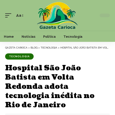
Aa
Font
Resizer
Home
Notícias
Política
Tecnologia
GAZETA CARIOCA
>
BLOG
>
TECNOLOGIA
>
HOSPITAL SÃO JOÃO BATISTA EM VOLTA REDONDA ADOTA TECNOLOGIA INÉDITA NO RIO DE JANEIRO
TECNOLOGIA
Hospital São João
Batista em Volta
Redonda adota
tecnologia inédita no
Rio de Janeiro